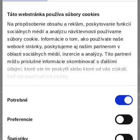
Čo je u nás nové?
Táto webstránka používa súbory cookies
Prečitajte si
Na prispôsobenie obsahu a reklám, poskytovanie funkcií
sociálnych médií a analýzu návštevnosti používame
súbory cookie. Informácie o tom, ako používate naše
V Nemček SONES to žije a my pre vás pravidelne
webové stránky, poskytujeme aj našim partnerom v
prinášame informácie zo života spoločnosti. Zároveň
oblasti sociálnych médií, inzercie a analýzy. Títo partneri
vás pravidelne informujeme o novinkách v našej
môžu príslušné informácie skombinovať s ďalšími
ponuke!
údajmi, ktoré ste im poskytli alebo ktoré od vás získali,
keď ste používali ich služby.
Zobraziť všetky novinky
Výber
Potrebné
súhlasu
Preferencie
Prídavné zariadenie na
mieru
Štatistiky