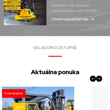
Elektrické, LPG aj Diesel
vysokozdvižné vozíky HYUNDAI
v skvelej cene.
Chcem si prečítať viac
SKLADOM DOSTUPNÉ
Aktuálna ponuka
Použité zariadenie