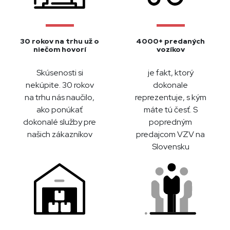
30 rokov na trhu už o
4000+ predaných
niečom hovorí
vozíkov
Skúsenosti si
je fakt, ktorý
nekúpite. 30 rokov
dokonale
na trhu nás naučilo,
reprezentuje, s kým
ako ponúkať
máte tú česť. S
dokonalé služby pre
popredným
našich zákazníkov
predajcom VZV na
Slovensku