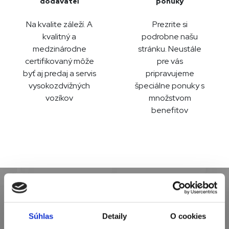
dodávateľ
ponuky
Na kvalite záleží. A
Prezrite si
kvalitný a
podrobne našu
medzinárodne
stránku. Neustále
certifikovaný môže
pre vás
byť aj predaj a servis
pripravujeme
vysokozdvižných
špeciálne ponuky s
vozíkov
množstvom
benefitov
AKTUÁLNE INFORMÁCIE
Súhlas
Detaily
O cookies