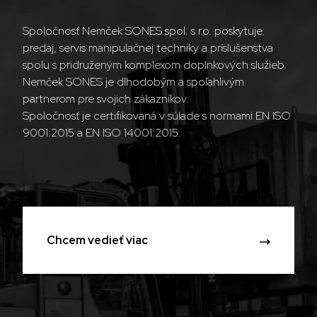
Spoločnosť Nemček SONES spol. s r.o. poskytuje
predaj, servis manipulačnej techniky a príslušenstva
spolu s pridruženým komplexom doplnkových služieb.
Nemček SONES je dlhodobým a spoľahlivým
partnerom pre svojich zákazníkov.
Spoločnosť je certifikovaná v súlade s normami EN ISO
9001:2015 a EN ISO 14001:2015.
Chcem vedieť viac