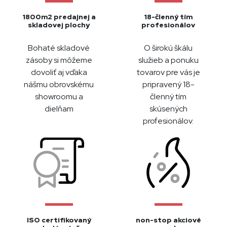
1800m2 predajnej a
18-členný tím
skladovej plochy
profesionálov
Bohaté skladové
O širokú škálu
zásoby si môžeme
služieb a ponuku
dovoliť aj vďaka
tovarov pre vás je
nášmu obrovskému
pripravený 18-
showroomu a
členný tím
dielňam
skúsených
profesionálov.
ISO certifikovaný
non-stop akciové