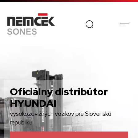
Oficiálny distribútor
HYUNDAI
vysokozdvižných vozíkov pre Slovenskú
republiku