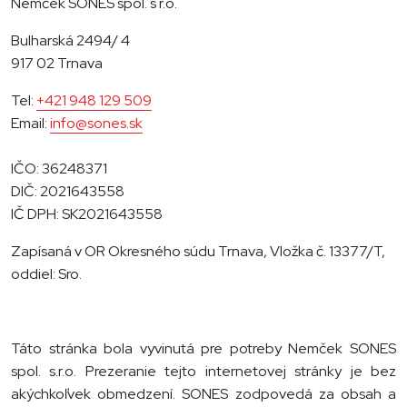
Nemček SONES spol. s r.o.
Bulharská 2494/ 4
917 02 Trnava
Tel:
+421 948 129 509
Email:
info@sones.sk
IČO: 36248371
DIČ: 2021643558
IČ DPH: SK2021643558
Zapísaná v OR Okresného súdu Trnava, Vložka č. 13377/T,
oddiel: Sro.
Táto stránka bola vyvinutá pre potreby Nemček SONES
spol. s.r.o. Prezeranie tejto internetovej stránky je bez
akýchkoľvek obmedzení. SONES zodpovedá za obsah a