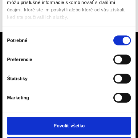
získala (kontakt, dopyt, otázky a odpovede) a jedná s nimi v
môžu príslušné informácie skombinovať s ďalšími
súlade so zákonom o ochrane osobných údajov.
údajmi, ktoré ste im poskytli alebo ktoré od vás získali,
keď ste používali ich služby.
Výber
Potrebné
súhlasu
Preferencie
Hľadáte spoľahlivého
Štatistiky
dodávateľa?
Marketing
Pre viac informácií nás prosím kontaktujte
Povoliť všetko
Mám záujem