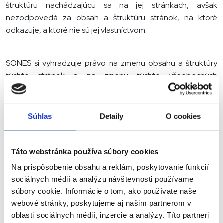
štruktúru nachádzajúcu sa na jej stránkach, avšak
nezodpovedá za obsah a štruktúru stránok, na ktoré
odkazuje, a ktoré nie sú jej vlastníctvom.
SONES si vyhradzuje právo na zmenu obsahu a štruktúry
týchto stránok a na zmenu týchto všeobecných
podmienok.
Všetky texty, obrázky, značky, údaje a ďalšie informácie
Súhlas
Detaily
O cookies
podliehajú zákonu o autorskom práve a ďalším súvisiacim
ustanoveniam a sú vlastníctvom SONES alebo tretích strán
zmluvne viazaných s SONES. Používanie akýchkoľvek
Táto webstránka používa súbory cookies
textov, obrázkov, značiek, údajov a ďalších informácií je
Na prispôsobenie obsahu a reklám, poskytovanie funkcií
možné iba s písomným súhlasom SONES.
sociálnych médií a analýzu návštevnosti používame
súbory cookie. Informácie o tom, ako používate naše
Všetky osobné údaje získava SONES od užívateľov stránky
webové stránky, poskytujeme aj našim partnerom v
s ich súhlasom, používa ich iba na ten účel, za ktorým ich
oblasti sociálnych médií, inzercie a analýzy. Títo partneri