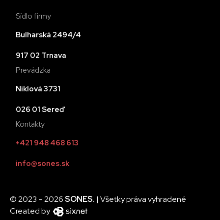
Sídlo firmy
Bulharská 2494/4
917 02 Trnava
Prevádzka
Niklová 3731
026 01 Sereď
Kontakty
+421 948 468 613
info@sones.sk
© 2023 – 2026
SONES.
| Všetky práva vyhradené
Created by