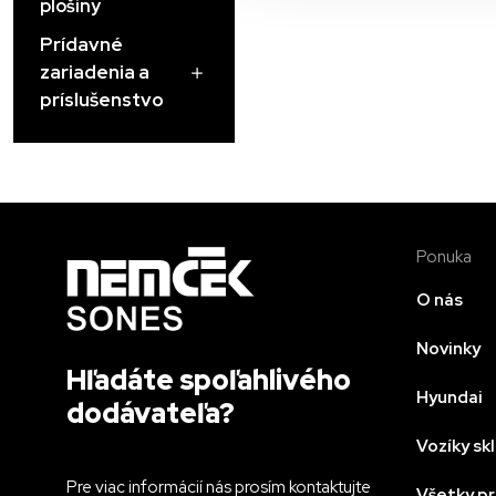
plošiny
Prídavné
zariadenia a
príslušenstvo
Ponuka
O nás
Novinky
Hľadáte spoľahlivého
Hyundai
dodávateľa?
Vozíky s
Pre viac informácií nás prosím kontaktujte
Všetky p