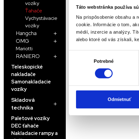
vozíky
Táto webstránka používa sú
Ťahače
Detail produktu
Na prispôsobenie obsahu a r
Vychystávacie
cookie. Informácie o tom, ak
vozíky
médií, inzercie a analýzy. Tí
Hangcha
alebo ktoré od vás získali, ke
OMG
Mariotti
Výber
RANIERO
Potrebné
súhlasu
Teleskopické
nakladače
Samonakladacie
vozíky
Skladová
Odmietnuť
technika
Paletové vozíky
DEC ťahače
Nakladacie rampy a