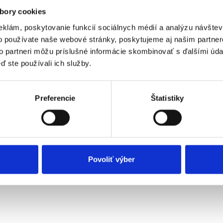
bory cookies
eklám, poskytovanie funkcií sociálnych médií a analýzu návšte
o používate naše webové stránky, poskytujeme aj našim partner
to partneri môžu príslušné informácie skombinovať s ďalšími údaj
ď ste používali ich služby.
Preferencie
Štatistiky
Povoliť výber