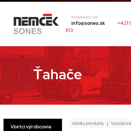
Kontaktujte nás
info@sones.sk
+421 
613
Ťahače
Všetky produkty
|
Vysokozdv
Všetci výrobcovia