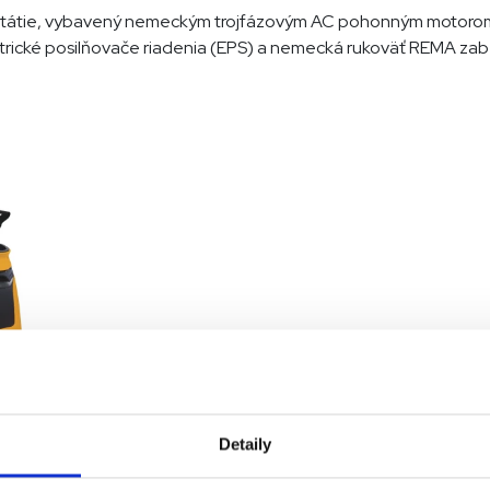
státie, vybavený nemeckým trojfázovým AC pohonným motorom a 
ktrické posilňovače riadenia (EPS) a nemecká rukoväť REMA zabe
T-X
Detaily