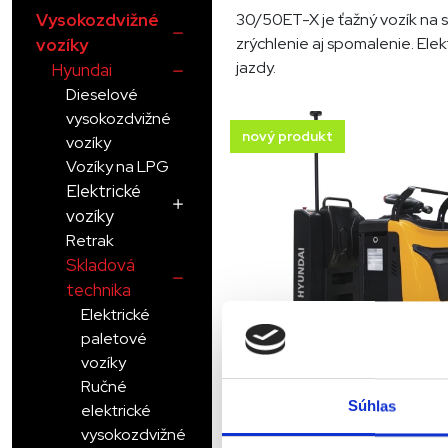
Vysokozdvižné
30/50ET-X je ťažný vozík na 
zrýchlenie aj spomalenie. Ele
vozíky
jazdy.
Hyundai
Dieselové
vysokozdvižné
nový produkt
vozíky
Vozíky na LPG
Elektrické
vozíky
Retrak
Skladová
technika
Elektrické
paletové
vozíky
Ručné
Ťahač Hyundai E
Súhlas
elektrické
Ťahače
vysokozdvižné