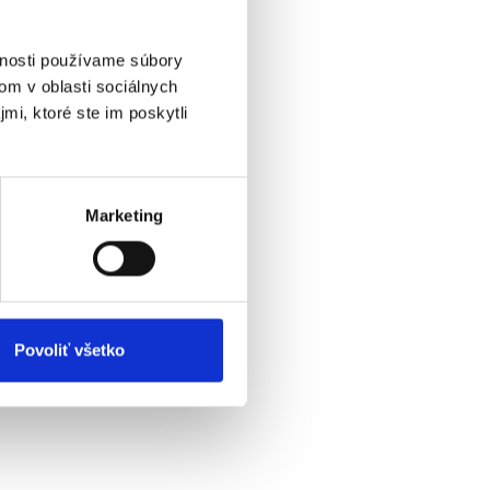
vnosti používame súbory
om v oblasti sociálnych
mi, ktoré ste im poskytli
Marketing
Povoliť všetko