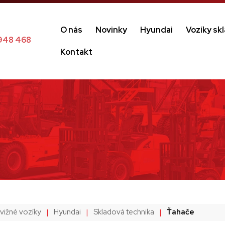
O nás
Novinky
Hyundai
Vozíky sk
948 468
Kontakt
ižné vozíky
|
Hyundai
|
Skladová technika
|
Ťahače