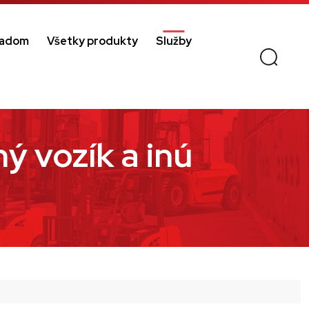
ladom
Všetky produkty
Služby
ý vozík a inú