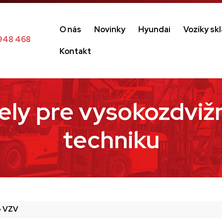
O nás
Novinky
Hyundai
Vozíky sk
948 468
Kontakt
ly pre vysokozdvižn
techniku
o VZV