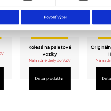
Povoliť výber
Kolesá na paletové
Originál
ZV
vozíky
H
Náhradné diely do VZV
Náhradn
Detail produktu
Deta