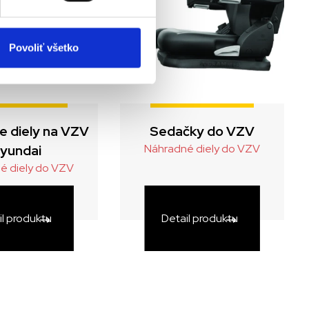
Povoliť všetko
ne diely na VZV
Sedačky do VZV
yundai
Náhradné diely do VZV
é diely do VZV
il produktu
Detail produktu