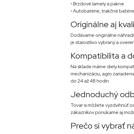
• Brzdové lamely a pakne
• Autobatérie, trakčné batérie
Originálne aj kva
Dodávame originálne náhradné 
je starostlivo vybraný a overen
Kompatibilita a d
Na sklade máme diely kompatib
mechanizáciu, agro zariadenia
do 24 až 48 hodín.
Jednoduchý odbe
Tovar si môžete vyzdvihnúť o
zákazníkov ponúkame aj možn
Prečo si vybrať n