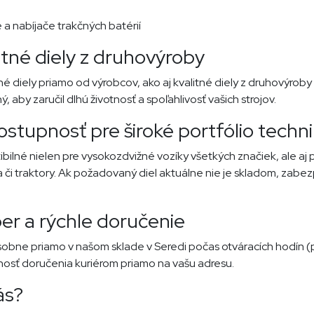
 a nabíjače trakčných batérií
litné diely z druhovýroby
diely priamo od výrobcov, ako aj kvalitné diely z druhovýroby 
ý, aby zaručil dlhú životnosť a spoľahlivosť vašich strojov.
ostupnosť pre široké portfólio techn
ilné nielen pre vysokozdvižné vozíky všetkých značiek, ale aj 
 či traktory. Ak požadovaný diel aktuálne nie je skladom, zab
r a rýchle doručenie
sobne priamo v našom sklade v Seredi počas otváracích hodín (
osť doručenia kuriérom priamo na vašu adresu.
ás?