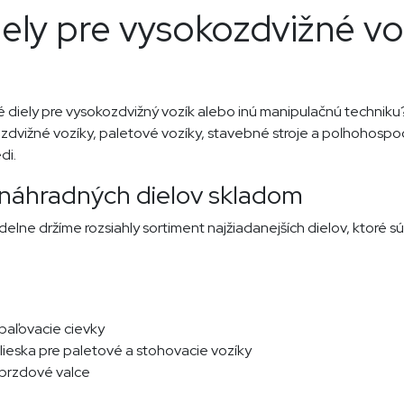
ely pre vysokozdvižné voz
é diely pre vysokozdvižný vozík alebo inú manipulačnú technik
ozdvižné vozíky, paletové vozíky, stavebné stroje a poľnohosp
di.
 náhradných dielov skladom
elne držíme rozsiahly sortiment najžiadanejších dielov, ktoré sú
e
paľovacie cievky
olieska pre paletové a stohovacie vozíky
é brzdové valce