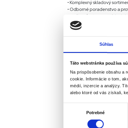
• Komplexný skladový sortime
• Odborné poradenstvo a prof
• Možnosť výberu medzi origin
• Rýchla dostupnosť dielov –
• Expresné objednávky a dod
Kontakt na náhra
Súhlas
Zodpovedná osoba: Miroslav 
Táto webstránka používa sú
Mobil:
+421 911 294 838
Na prispôsobenie obsahu a r
E-mail:
benadik@sones.sk
cookie. Informácie o tom, ak
médií, inzercie a analýzy. Tí
alebo ktoré od vás získali, ke
Výber
Potrebné
súhlasu