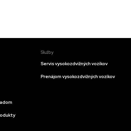
Služby
Servis vysokozdvižných vozíkov
Prenájom vysokozdvižných vozíkov
kladom
rodukty