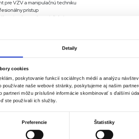
nt pre VZV a manipulačnú techniku
esionálny prístup
álnymi a alternatívnymi dielmi
 odber osobne alebo doručenie kuriérom
ávky nedostupných dielov do 24/48 hodín
dné diely
Detaily
Benadik
bory cookies
eklám, poskytovanie funkcií sociálnych médií a analýzu návšte
o používate naše webové stránky, poskytujeme aj našim partner
to partneri môžu príslušné informácie skombinovať s ďalšími údaj
ď ste používali ich služby.
Preferencie
Štatistiky