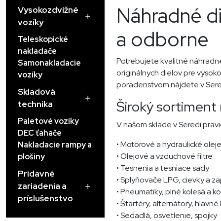
Náhradné di
Vysokozdvižné
vozíky
a odborne
Teleskopické
nakladače
Potrebujete kvalitné náhradn
Samonakladacie
originálnych dielov pre vysok
vozíky
poradenstvom nájdete v Sere
Skladová
Široký sortiment
technika
Paletové vozíky
V našom sklade v Seredi pravid
DEC ťahače
• Motorové a hydraulické olej
Nakladacie rampy a
• Olejové a vzduchové filtre
plošiny
• Tesnenia a tesniace sady
Prídavné
• Splyňovače LPG, cievky a za
zariadenia a
• Pneumatiky, plné kolesá a k
príslušenstvo
• Štartéry, alternátory, hlavn
• Sedadlá, osvetlenie, spojky