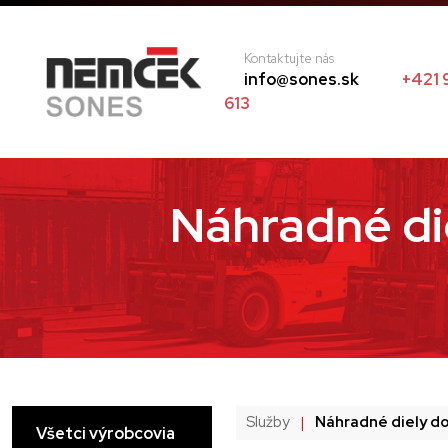
Kontaktujte nás
info@sones.sk
+421 
613
Náhradné die
Služby
|
Náhradné diely d
Všetci výrobcovia