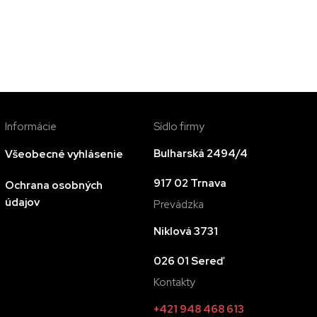
Informácie
Sídlo firmy
Bulharská 2494/4
Všeobecné vyhlásenie
917 02 Trnava
Ochrana osobných
údajov
Prevádzka
Niklová 3731
026 01 Sereď
Kontakty
+421 948 468 613