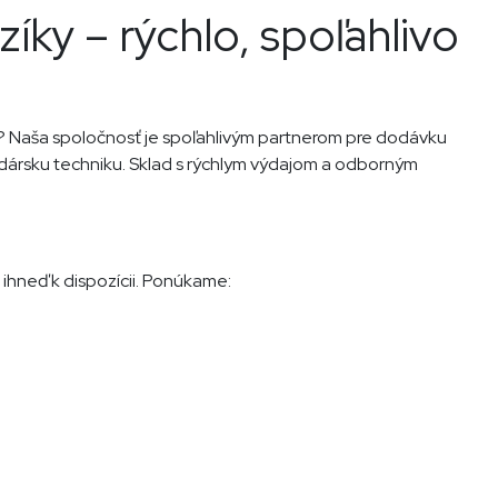
íky – rýchlo, spoľahlivo
u? Naša spoločnosť je spoľahlivým partnerom pre dodávku
odársku techniku. Sklad s rýchlym výdajom a odborným
 ihneď k dispozícii. Ponúkame: