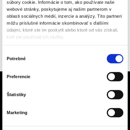
súbory cookie. Informácie o tom, ako používate naše
webové stránky, poskytujeme aj našim partnerom v
oblasti sociálnych médií, inzercie a analýzy. Títo partneri
môžu príslušné informácie skombinovať s ďalšími
údajmi, ktoré ste im poskytli alebo ktoré od vás získali,
keď ste používali ich služby.
Výber
Späť
Potrebné
súhlasu
Preferencie
Štatistiky
Hľadáte spoľahlivého
Marketing
dodávateľa?