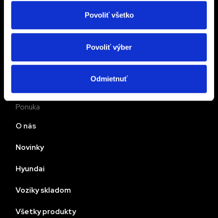
Povoliť všetko
Pre viac informácií nás prosím kontaktujte
Povoliť výber
Mám záujem
Odmietnuť
Ponuka
O nás
Novinky
Hyundai
Vozíky skladom
Všetky produkty