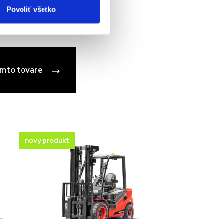
Povoliť všetko
online katalóg
omto tovare
nový produkt