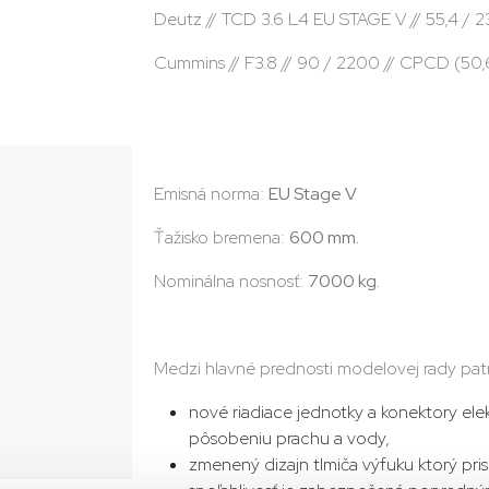
Deutz // TCD 3.6 L4 EU STAGE V // 55,4 
Cummins // F3.8 // 90 / 2200 // CPCD (50
Emisná norma:
EU Stage V
Ťažisko bremena:
600 mm.
Nominálna nosnosť:
7000 kg.
Medzi hlavné prednosti modelovej rady patr
nové riadiace jednotky a konektory elek
pôsobeniu prachu a vody,
zmenený dizajn tlmiča výfuku ktorý pris