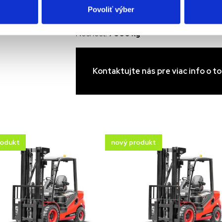
Povoliť výber
Výrobca:
HC Forklift
Dostupnosť:
Nosnosť:
7000 kg
Kontaktujte nás pre viac info o t
rodukt
nový produkt