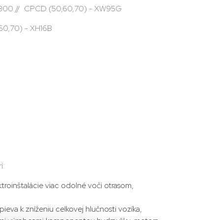
/ 2300 // CPCD (50,60,70) - XW95G
,60,70) - XH16B
í:
troinštalácie viac odolné voči otrasom,
pieva k zníženiu celkovej hlučnosti vozíka,