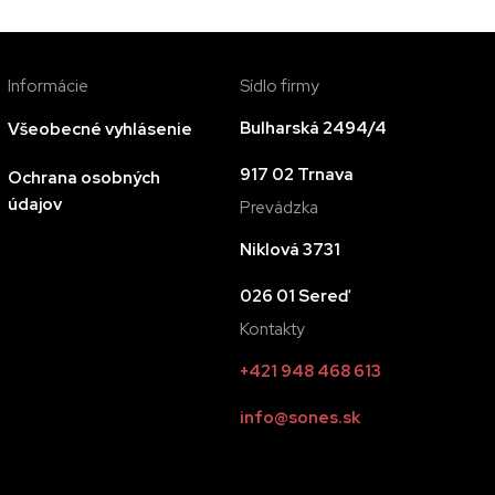
Informácie
Sídlo firmy
Bulharská 2494/4
Všeobecné vyhlásenie
917 02 Trnava
Ochrana osobných
údajov
Prevádzka
Niklová 3731
026 01 Sereď
Kontakty
+421 948 468 613
info@sones.sk