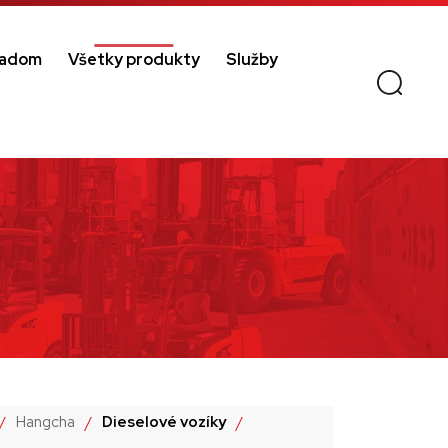
ladom
Všetky produkty
Služby
/
Hangcha
/
Dieselové vozíky
/