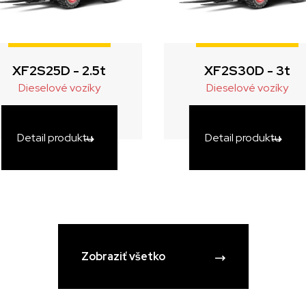
XF2S25D - 2.5t
XF2S30D - 3t
Dieselové vozíky
Dieselové vozíky
Detail produktu
Detail produktu
Zobraziť všetko