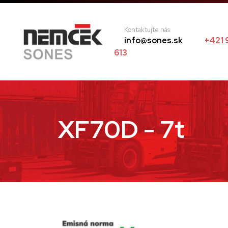
Kontaktujte nás
info@sones.sk
+421 
613
XF70D - 7t