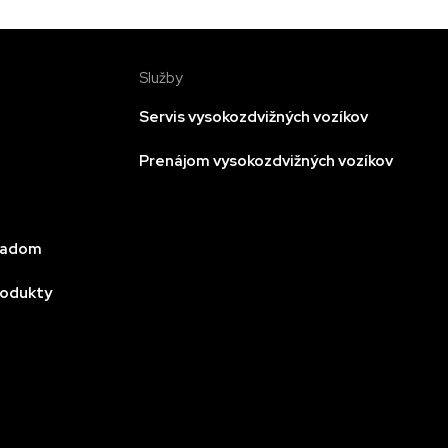
Služby
Servis vysokozdvižných vozíkov
Prenájom vysokozdvižných vozíkov
kladom
rodukty