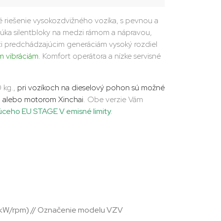
riešenie vysokozdvižného vozíka, s pevnou a
úka silentbloky na medzi rámom a nápravou,
i predchádzajúcim generáciám vysoký rozdiel
ým vibráciám
. Komfort operátora a nízke servisné
 kg.,
pri vozíkoch na dieselový pohon sú možné
, alebo motorom Xinchai
. Obe verzie
Vám
úceho EU STAGE V emisné limity.
 (kW/rpm) // Označenie modelu VZV