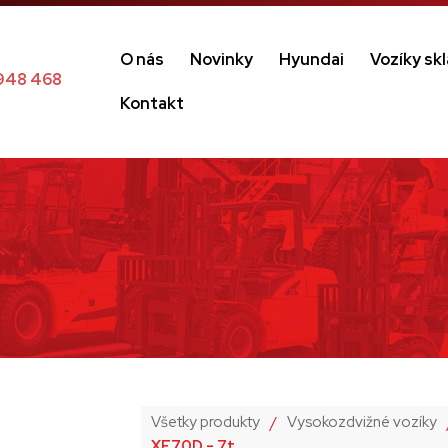
O nás
Novinky
Hyundai
Vozíky sk
948 468
Kontakt
Všetky produkty
/
Vysokozdvižné vozíky
XF70D - 7t