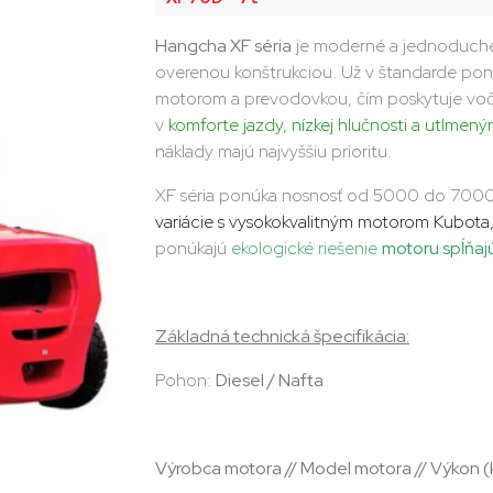
Hangcha XF séria
je moderné a jednoduché 
overenou konštrukciou. Už v štandarde pon
motorom a prevodovkou, čím poskytuje voč
v
komforte jazdy, nízkej hlučnosti a utlmen
náklady majú najvyššiu prioritu.
XF séria ponúka nosnosť od 5000 do 7000
variácie s vysokokvalitným motorom Kubota
ponúkajú
ekologické riešenie
motoru spĺňaj
Základná technická špecifikácia:
Pohon:
Diesel / Nafta
Výrobca motora // Model motora // Výkon