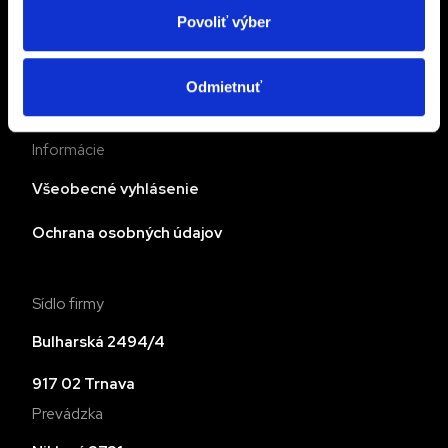
Povoliť výber
Servis vysokozdvižných vozíkov
Prenájom vysokozdvižných vozíkov
Odmietnuť
Informácie
Všeobecné vyhlásenie
Ochrana osobných údajov
Sídlo firmy
Bulharská 2494/4
917 02 Trnava
Prevádzka