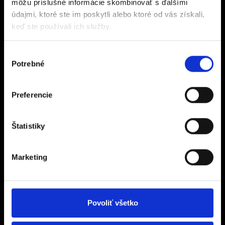
môžu príslušné informácie skombinovať s ďalšími
údajmi, ktoré ste im poskytli alebo ktoré od vás získali,
keď ste používali ich služby.
Ponuka
Výber
O nás
Potrebné
súhlasu
Novinky
Preferencie
Hyundai
Vozíky skladom
Štatistiky
Všetky produkty
Marketing
Služby
Kontakt
Povoliť všetko
Služby