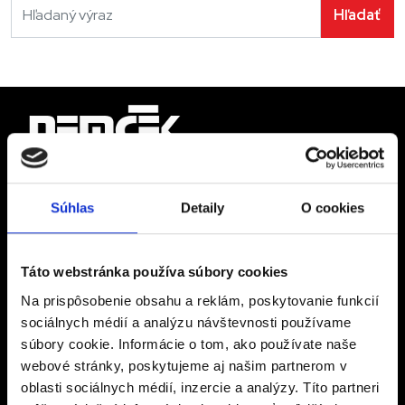
Hľadať
Hľadáte spoľahlivého
Súhlas
Detaily
O cookies
dodávateľa?
Táto webstránka používa súbory cookies
Pre viac informácií nás prosím kontaktujte
Na prispôsobenie obsahu a reklám, poskytovanie funkcií
sociálnych médií a analýzu návštevnosti používame
súbory cookie. Informácie o tom, ako používate naše
webové stránky, poskytujeme aj našim partnerom v
Mám záujem
oblasti sociálnych médií, inzercie a analýzy. Títo partneri