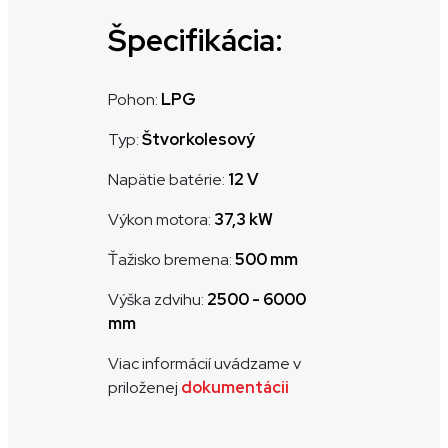
Špecifikácia:
Pohon:
LPG
Typ:
Štvorkolesový
Napätie batérie:
12 V
Výkon motora:
37,3 kW
Ťažisko bremena:
500 mm
Výška zdvihu:
2500 - 6000
mm
Viac informácií uvádzame v
priloženej
dokumentácii