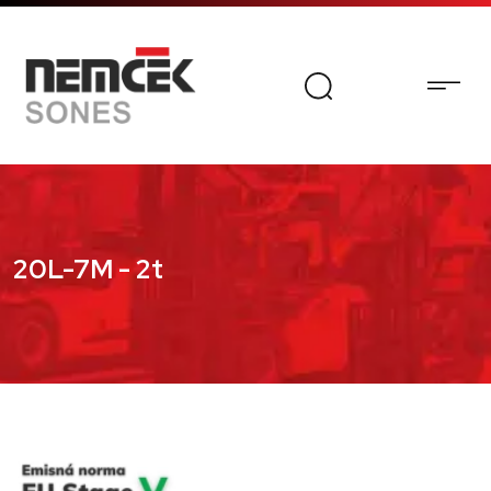
20L-7M - 2t