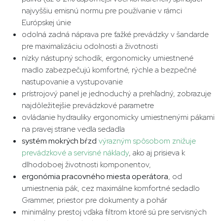
najvyššiu emisnú normu pre používanie v rámci
Európskej únie
odolná zadná náprava pre ťažké prevádzky v šandarde
pre maximalizáciu odolnosti a životnosti
nízky nástupný schodík, ergonomicky umiestnené
madlo zabezpečujú komfortné, rýchle a bezpečné
nastupovanie a vystupovanie
prístrojový panel je jednoduchý a prehľadný, zobrazuje
najdôležitejšie prevádzkové parametre
ovládanie hydrauliky ergonomicky umiestnenými pákami
na pravej strane vedla sedadla
systém mokrých bŕzd
výrazným spôsobom znižuje
prevádzkové a servisné náklady
, ako aj prisieva k
dlhodoboej životnosti komponentov,
ergonómia pracovného miesta operátora
, od
umiestnenia pák, cez maximálne komfortné sedadlo
Grammer, priestor pre dokumenty a pohár
minimálny prestoj vďaka filtrom ktoré sú pre servisných