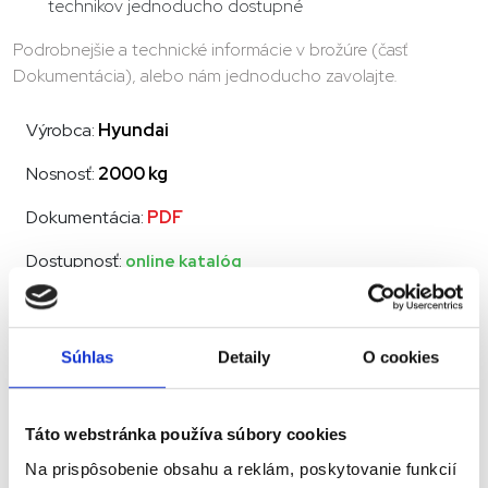
technikov jednoducho dostupné
Podrobnejšie a technické informácie v brožúre (časť
Dokumentácia), alebo nám jednoducho zavolajte.
Výrobca:
Hyundai
Nosnosť:
2000 kg
Dokumentácia:
PDF
Dostupnosť:
online katalóg
Kontaktujte nás pre viac info o tomto
tovare
Súhlas
Detaily
O cookies
Podobné produkty
Táto webstránka používa súbory cookies
Na prispôsobenie obsahu a reklám, poskytovanie funkcií