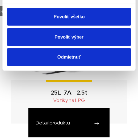
ledná možnosť objednať
Povoliť všetko
Povoliť výber
Odmietnuť
25L-7A - 2.5t
Vozíky na LPG
Detail produktu