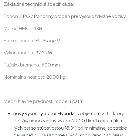
Základná technická špecifikácia:
Pohon:
LPG / Pohonný propán pre vysokozdvižné vozíky
Motor:
HMC L4KB
Emisná norma:
EU Stage V
Výkon motora:
37,3 kW
Ťažisko bremena:
500 mm.
Nominálna nosnosť:
2000 kg.
Medzi hlavné prednosti modelu patrí:
nový výkonný motor Hyundai
s objemom 2,4l., ktorý
dodáva impozantný výkon (až 20,1 km/h maximálna
rýchlosť so stúpavosťou 18,3°) pri minimálnej spotrebe
paliva (až o 21% úspornejší voči konkurencii)
spĺňajúci