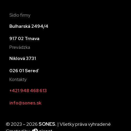
Sídlo firmy
Bulharská 2494/4
917 02 Trnava
Prevádzka
Niklová 3731
026 01 Sereď
Kontakty
+421 948 468 613
info@sones.sk
© 2023 – 2026
SONES.
| Všetky práva vyhradené