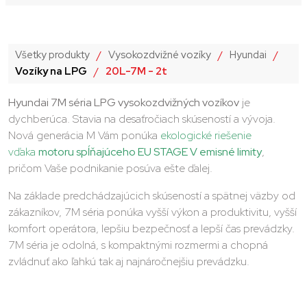
Všetky produkty
/
Vysokozdvižné vozíky
/
Hyundai
/
Vozíky na LPG
/
20L-7M - 2t
Hyundai 7M séria LPG vysokozdvižných vozíkov
je
dychberúca. Stavia na desaťročiach skúseností a vývoja.
Nová generácia M
Vám ponúka
ekologické riešenie
vďaka
motoru spĺňajúceho EU STAGE V emisné limity
,
pričom Vaše podnikanie posúva ešte ďalej.
Na základe predchádzajúcich skúseností a spätnej väzby od
zákazníkov, 7M séria ponúka vyšší výkon a produktivitu, vyšší
komfort operátora, lepšiu bezpečnosť a lepší čas prevádzky.
7M séria je odolná, s kompaktnými rozmermi a chopná
zvládnuť ako ľahkú tak aj najnáročnejšiu prevádzku.