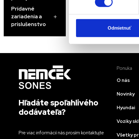
Prídavné
zariadenia a
príslušenstvo
Odmietnuť
Ponuka
O nás
Novinky
Hľadáte spoľahlivého
Hyundai
dodávateľa?
Vozíky s
Pre viac informácií nás prosím kontaktujte
Všetky p