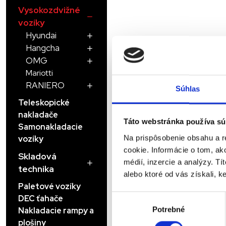
Vysokozdvižné
vozíky
Hyundai
Hangcha
OMG
Mariotti
RANIERO
Súhlas
Teleskopické
nakladače
Táto webstránka používa sú
Samonakladacie
Na prispôsobenie obsahu a r
vozíky
cookie. Informácie o tom, ak
Skladová
médií, inzercie a analýzy. Tí
technika
alebo ktoré od vás získali, ke
Paletové vozíky
Výber
DEC ťahače
Potrebné
súhlasu
Nakladacie rampy a
plošiny