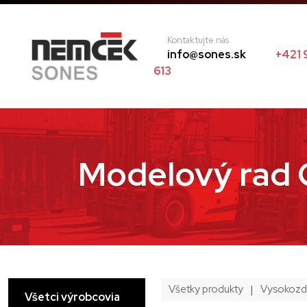
Kontaktujte nás
info@sones.sk
+421 
613
Modelový rad
Všetky produkty
|
Vysokozdv
Všetci výrobcovia